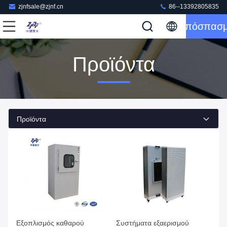
zjnfsale@zjnf.cn
86--13392805835
Απόσπασ
Προϊόντα
Προϊόντα
Εξοπλισμός καθαρού
Συστήματα εξαερισμού