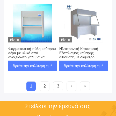
Βίντεο
Βίντεο
Φαρμακευτική πύλη καθαρού
Ηλεκτρονική Κατασκευή
αέρα με υλικό από
Εξοπλισμός καθαρής
ανοξείδωτο χάλυβα και
αίθουσας με διάμετρο
τροφοδοσία 50Hz/60Hz
1600×680×1600mm
110V/220V
16000×550×50×1 φίλτρο
Βρείτε την καλύτερη τιμή
Βρείτε την καλύτερη τιμή
1
2
3
Στείλετε την έρευνά σας