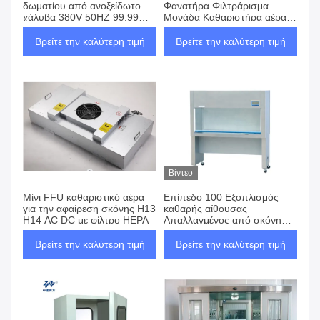
δωματίου από ανοξείδωτο
Φανατήρα Φιλτράρισμα
χάλυβα 380V 50HZ 99,99%
Μονάδα Καθαριστήρα αέρα
0,3um Πωλίδα αερίου ντους
με τροχούς, H14 Βόρειος
FFU Καθαριστήρας αέρα
Βρείτε την καλύτερη τιμή
Βρείτε την καλύτερη τιμή
Οικιακή χρήση
Βίντεο
Μίνι FFU καθαριστικό αέρα
Επίπεδο 100 Εξοπλισμός
για την αφαίρεση σκόνης H13
καθαρής αίθουσας
H14 AC DC με φίλτρο HEPA
Απαλλαγμένος από σκόνη
Γραφείο Λαμιναρισμένη
καλύβα ροής
Βρείτε την καλύτερη τιμή
Βρείτε την καλύτερη τιμή