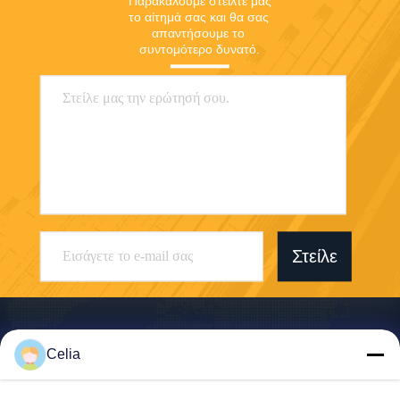
Παρακαλούμε στείλτε μας 
το αίτημά σας και θα σας 
απαντήσουμε το 
συντομότερο δυνατό.
Στείλε
Celia
Shenzhen Zhong Jian South Environment