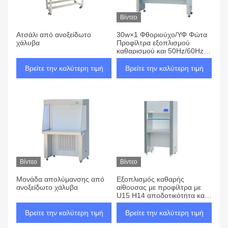
Βίντεο
Ατσάλι από ανοξείδωτο
30w×1 Φθοριούχο/ΥΦ Φώτα
χάλυβα
Προφίλτρα εξοπλισμού
καθαρισμού και 50Hz/60Hz
110V/220V τροφοδοσία
Βρείτε την καλύτερη τιμή
Βρείτε την καλύτερη τιμή
Βίντεο
Βίντεο
Μονάδα απολύμανσης από
Εξοπλισμός καθαρής
ανοξείδωτο χάλυβα
αίθουσας με προφίλτρα με
U15 H14 αποδοτικότητα και
αίθουσα ολομέλειας
Βρείτε την καλύτερη τιμή
Βρείτε την καλύτερη τιμή