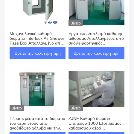
Βίντεο
Μηχανολογικό καθαρό
Εργατικό εξοπλισμό καθαρής
δωμάτιο Interlock Air Shower
αίθουσας Απαλλαγμένος από
Pass Box Απαλλαγμένο από
σκόνη φορτηγικός
σκόνη με μηχανή καθαρισμού
αεραγωγός με αυτόματη
αέρα με φως UV
πόρτα
Βρείτε την καλύτερη τιμή
Βρείτε την καλύτερη τιμή
Βίντεο
Βίντεο
Πέρασε μέσα από το δωμάτιο
ZJNF Καθαρό δωμάτιο
του αέρα ντους από
Επιπέδου 1000 Εξοπλισμός
ανοξείδωτο χάλυβα για την
καθαρισμού αέρα
τάξη 100 1000 εργαστηρίου
Ανεμπόλυτος σκόνης