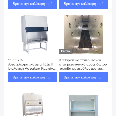
Γραφείο Λαμιναρισμένη
Βρείτε την καλύτερη τιμή
Βρείτε την καλύτερη τιμή
καπέλα ροής
Βίντεο
99.997%
Καθαριστικό παπουτσιών
Αποτελεσματικότητα Τάξη ΙΙ
από μεταγωγικό ανοξείδωτου
Βιολογική Ασφάλεια Καμπίνα
χάλυβα με αερόλουτρο για
με κατακόρυφη ροή αέρα για
καθαρά δωμάτια
καθαρό δωμάτιο
Βρείτε την καλύτερη τιμή
Βρείτε την καλύτερη τιμή