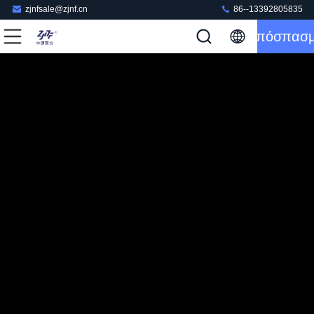
zjnfsale@zjnf.cn
86--13392805835
Απόσπασ