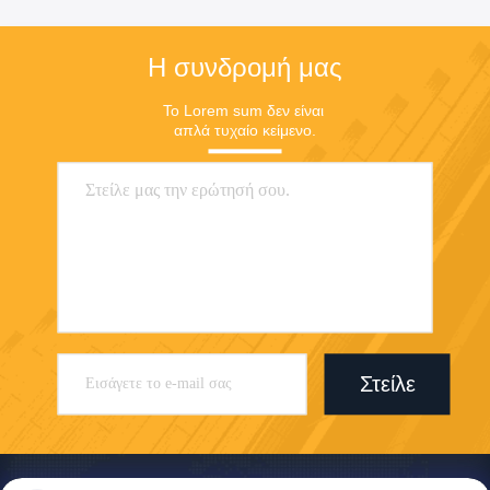
Η συνδρομή μας
Το Lorem sum δεν είναι 
απλά τυχαίο κείμενο.
Στείλε