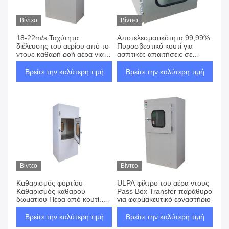
Βίντεο
Βίντεο
18-22m/s Ταχύτητα
Αποτελεσματικότητα 99,99%
διέλευσης του αερίου από το
Πυροσβεστικό κουτί για
ντους καθαρή ροή αέρα για
ασπτικές απαιτήσεις σε
την απομάκρυνση
εργαστήρια βιοτεχνολογίας
σωματιδίων και τη διατήρηση
και υγειονομικής περίθαλψης
Βρείτε την καλύτερη τιμή
Βρείτε την καλύτερη τιμή
του αέρα σε καθαρές ζώνες
Βίντεο
Βίντεο
Καθαρισμός φορτίου
ULPA φίλτρο του αέρα ντους
Καθαρισμός καθαρού
Pass Box Transfer παράθυρο
δωματίου Πέρα από κουτί,
για φαρμακευτικό εργαστήριο
ULPA UV Light Air Shower
Πέρα από κουτί
Βρείτε την καλύτερη τιμή
Βρείτε την καλύτερη τιμή