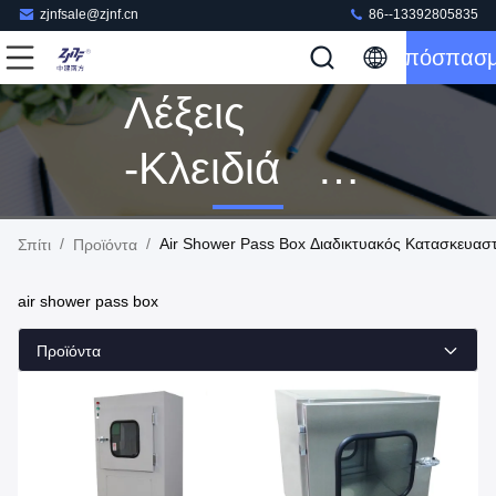
zjnfsale@zjnf.cn
86--13392805835
Απόσπασ
Λέξεις
-κλειδιά [
Air Shower
/
/
Air Shower Pass Box Διαδικτυακός Κατασκευασ
Σπίτι
Προϊόντα
Pass Box ]
air shower pass box
Αντιστοιχία
Προϊόντα
47 Προϊόντα