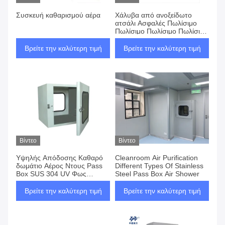
Συσκευή καθαρισμού αέρα
Χάλυβα από ανοξείδωτο
ατσάλι Ασφαλές Πωλίσιμο
Πωλίσιμο Πωλίσιμο Πωλίσιμο
Πωλίσιμο Πωλίσιμο Πωλίσιμο
Πωλίσιμο
Βρείτε την καλύτερη τιμή
Βρείτε την καλύτερη τιμή
Βίντεο
Βίντεο
Υψηλής Απόδοσης Καθαρό
Cleanroom Air Purification
δωμάτιο Αέρος Ντους Pass
Different Types Of Stainless
Box SUS 304 UV Φως
Steel Pass Box Air Shower
Εξοπλισμένη κατασκευή από
ανοξείδωτο χάλυβα για το
Βρείτε την καλύτερη τιμή
Βρείτε την καλύτερη τιμή
εργαστήριο