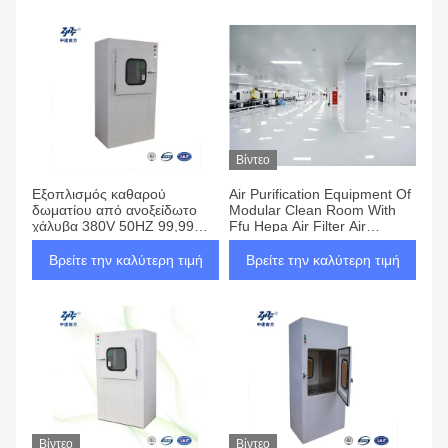
Βίντεο
Εξοπλισμός καθαρού
Air Purification Equipment Of
δωματίου από ανοξείδωτο
Modular Clean Room With
χάλυβα 380V 50HZ 99,99%
Ffu Hepa Air Filter Air
0,3um Πωλίδα αερίου ντους
Shower Pass Box
Βρείτε την καλύτερη τιμή
Βρείτε την καλύτερη τιμή
Βίντεο
Βίντεο