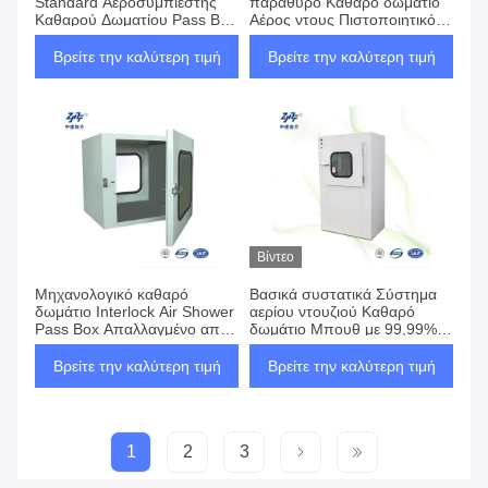
Standard Αεροσυμπιεστής
παράθυρο Καθαρό δωμάτιο
Καθαρού Δωματίου Pass Box
Αέρος ντους Πιστοποιητικό
Αφαίρεσης Σκόνης
κουτί Εργαστήριο Ατσάλι
Καθαρισμού Αέρα
Ατσάλι Αποτρέψτε ρύπανση
Βρείτε την καλύτερη τιμή
Βρείτε την καλύτερη τιμή
Βίντεο
Μηχανολογικό καθαρό
Βασικά συστατικά Σύστημα
δωμάτιο Interlock Air Shower
αερίου ντουζιού Καθαρό
Pass Box Απαλλαγμένο από
δωμάτιο Μπουθ με 99,99%
σκόνη με μηχανή καθαρισμού
αποτελεσματικότητα φίλτρου
αέρα με φως UV
Hepa σε 0,3um
Βρείτε την καλύτερη τιμή
Βρείτε την καλύτερη τιμή
1
2
3