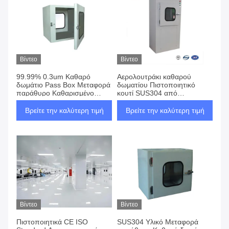
Βίντεο
Βίντεο
99.99% 0.3um Καθαρό
Αερολουτράκι καθαρού
δωμάτιο Pass Box Μεταφορά
δωματίου Πιστοποιητικό
παράθυρο Καθαρισμένο
κουτί SUS304 από
ντους αέρα
ανοξείδωτο χάλυβα
Βρείτε την καλύτερη τιμή
Βρείτε την καλύτερη τιμή
Βίντεο
Βίντεο
Πιστοποιητικά CE ISO
SUS304 Υλικό Μεταφορά