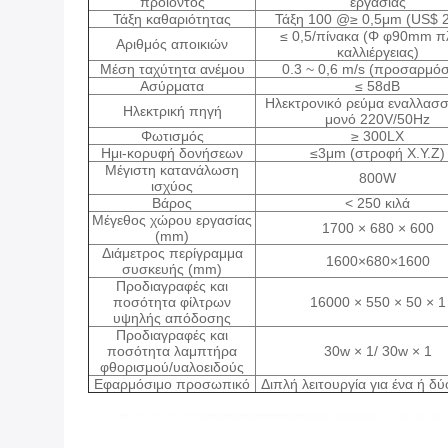
προϊόντος
εργασίας
Τάξη καθαριότητας
Τάξη 100 @≥ 0,5μm (US$ 
≤ 0,5/πίνακα (Φ φ90mm π
Αριθμός αποικιών
καλλιέργειας)
Μέση ταχύτητα ανέμου
0.3 ~ 0,6 m/s (προσαρμόσ
Ασύρματα
≤ 58dB
Ηλεκτρονικό ρεύμα εναλλασσ
Ηλεκτρική πηγή
μονό 220V/50Hz
Φωτισμός
≥ 300LX
Ημι-κορυφή δονήσεων
≤3μm (στροφή X.Y.Z)
Μέγιστη κατανάλωση
800W
ισχύος
Βάρος
< 250 κιλά
Μέγεθος χώρου εργασίας
1700 × 680 × 600
(mm)
Διάμετρος περίγραμμα
1600×680×1600
συσκευής (mm)
Προδιαγραφές και
ποσότητα φίλτρων
16000 × 550 × 50 × 1
υψηλής απόδοσης
Προδιαγραφές και
ποσότητα λαμπτήρα
30w × 1/ 30w × 1
φθορισμού/υαλοειδούς
Εφαρμόσιμο προσωπικό
Διπλή λειτουργία για ένα ή δ