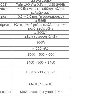
για ένα άτομο
209E)
Τάξη 100 @≥ 0,5μm (US$ 209E)
λάκα
≤ 0,5/πίνακα (Φ φ90mm πλάκα
καλλιέργειας)
ιμο)
0.3 ~ 0,6 m/s (προσαρμόσιμο)
≤ 58dB
όμενο,
Ηλεκτρονικό ρεύμα εναλλασσόμενο,
μονό 220V/50Hz
≥ 300LX
≤3μm (στροφή X.Y.Z)
800W
< 200 κιλά
1500 × 500 × 600
1400 × 500 × 1450
1350 × 500 × 50 × 1
30w × 1/ 30w × 1
ύο άτομα
Μονόπλευρο/επιχειρούμενο