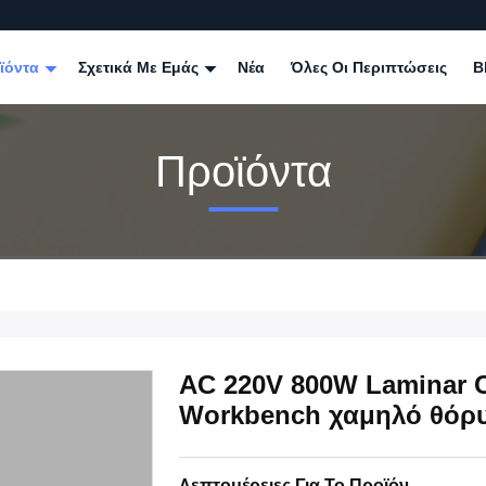
ϊόντα
Σχετικά Με Εμάς
Νέα
Όλες Οι Περιπτώσεις
B
Προϊόντα
AC 220V 800W Laminar Cl
Workbench χαμηλό θόρ
Λεπτομέρειες Για Το Προϊόν