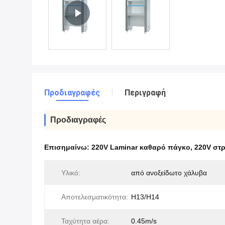
Προδιαγραφές
Περιγραφή
Προδιαγραφές
Επισημαίνω:
220V Laminar καθαρό πάγκο
,
220V στ
Υλικό:
από ανοξείδωτο χάλυβα
Αποτελεσματικότητα:
H13/H14
Ταχύτητα αέρα:
0.45m/s