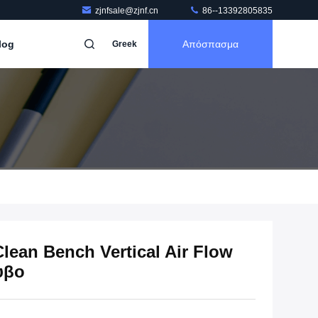
zjnfsale@zjnf.cn
86--13392805835
log
Απόσπασμα
Greek
ean Bench Vertical Air Flow
υβο