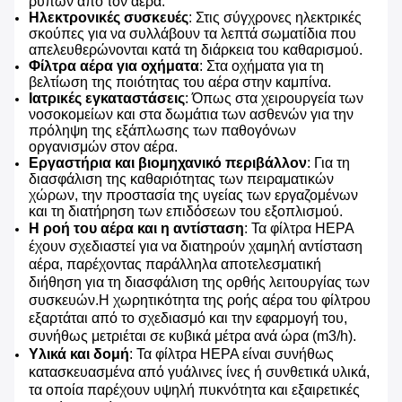
ρύπων από τον αέρα.
Ηλεκτρονικές συσκευές
: Στις σύγχρονες ηλεκτρικές
σκούπες για να συλλάβουν τα λεπτά σωματίδια που
απελευθερώνονται κατά τη διάρκεια του καθαρισμού.
Φίλτρα αέρα για οχήματα
: Στα οχήματα για τη
βελτίωση της ποιότητας του αέρα στην καμπίνα.
Ιατρικές εγκαταστάσεις
: Όπως στα χειρουργεία των
νοσοκομείων και στα δωμάτια των ασθενών για την
πρόληψη της εξάπλωσης των παθογόνων
οργανισμών στον αέρα.
Εργαστήρια και βιομηχανικό περιβάλλον
: Για τη
διασφάλιση της καθαριότητας των πειραματικών
χώρων, την προστασία της υγείας των εργαζομένων
και τη διατήρηση των επιδόσεων του εξοπλισμού.
Η ροή του αέρα και η αντίσταση
: Τα φίλτρα HEPA
έχουν σχεδιαστεί για να διατηρούν χαμηλή αντίσταση
αέρα, παρέχοντας παράλληλα αποτελεσματική
διήθηση για τη διασφάλιση της ορθής λειτουργίας των
συσκευών.Η χωρητικότητα της ροής αέρα του φίλτρου
εξαρτάται από το σχεδιασμό και την εφαρμογή του,
συνήθως μετριέται σε κυβικά μέτρα ανά ώρα (m3/h).
Υλικά και δομή
: Τα φίλτρα HEPA είναι συνήθως
κατασκευασμένα από γυάλινες ίνες ή συνθετικά υλικά,
τα οποία παρέχουν υψηλή πυκνότητα και εξαιρετικές