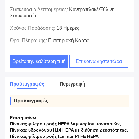
Συσκευασία Λεπτομέρειες:
Κοντραπλακέ/ξύλινη
Συσκευασία
Χρόνος Παράδοσης:
18 Ημέρες
Όροι Πληρωμής:
Εισιτηριακή Κάρτα
Βρείτε την καλύτερη τιμή
Επικοινωνήστε τώρα
Προδιαγραφές
Περιγραφή
Προδιαγραφές
Επισημαίνω:
Πίνακας φίλτρου ροής HEPA λαμιναρίου μανιταριών
,
Πίνακας υδρογόνου H14 HEPA με διήθηση ρευστότητας
,
Πίνακας φίλτρου ροής laminar PTFE HEPA