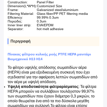
Construction:
Panel Filter
Dimension(L*W*H):
Customized Size
Frame:
Galvanized steel/aluminium
Filtering Material:
Glass fiber/PP PET filtering media
Efficiency:
99.99% 0.3um
Πορώδες:
0.3um
Inner liner strip:
EVA/EPDM
Separator:
hot melt adhesive
Περιγραφή
Πίνακας φίλτρου κυλικής ροής PTFE HEPA μανιτάρι
Βιομηχανικό H13 H14
Το φίλτρο υψηλής απόδοσης σωματιδίων αέρα
(HEPA) είναι μια εξειδικευμένη συσκευή που έχει
σχεδιαστεί για την αφαίρεση λεπτών σωματιδίων από
τον αέρα με υψηλή απόδοση.
Υψηλή αποδοτικότητα φιλτραρίσματος
: Τα φίλτρα
HEPA μπορούν να συλλάβουν τουλάχιστον 99,97%
των σωματιδίων που έχουν διάμετρο 0,3 μικρών, το
οποίο θεωρείται ένα από τα πιο δύσκολα μεγέθη
σωματιδίων για συλλογή.Το φίλτρο είναι επίσης