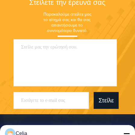
Στείλετε την έρευνά σας
Παρακαλούμε στείλτε μας 
το αίτημά σας και θα σας 
απαντήσουμε το 
συντομότερο δυνατό.
Στείλε
Celia