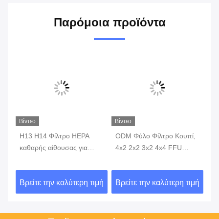
Παρόμοια προϊόντα
Βίντεο
Βίντεο
Βίν
H13 H14 Φίλτρο HEPA
ODM Φύλο Φίλτρο Κουπί,
Βα
καθαρής αίθουσας για
4x2 2x2 3x2 4x4 FFU
HE
σύστημα HVAC κυψέλης
Laminar HEPA φίλτρο με
με
H13 H14
νή
ιμή
Βρείτε την καλύτερη τιμή
Βρείτε την καλύτερη τιμή
Βρ