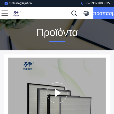
zjnfsale@zjnf.cn
86--13392805835
Απόσπασ
Προϊόντα