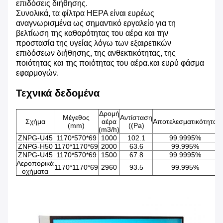
επιδόσεις διήθησης.
Συνολικά, τα φίλτρα HEPA είναι ευρέως
αναγνωρισμένα ως σημαντικό εργαλείο για τη
βελτίωση της καθαρότητας του αέρα και την
προστασία της υγείας λόγω των εξαιρετικών
επιδόσεων διήθησης, της ανθεκτικότητας, της
ποιότητας και της ποιότητας του αέρα.και ευρύ φάσμα
εφαρμογών.
Τεχνικά δεδομένα
Δρομή
Μέγεθος
Αντίσταση
Σχήμα
αέρα
Αποτελεσματικότητα
(mm)
((Pa)
(m3/h)
ZNPG-U45
1170*570*69
1000
102.1
99.9995%
ZNPG-H50
1170*1170*69
2000
63.6
99.995%
ZNPG-U45
1170*570*69
1500
67.8
99.9995%
Αεροπορικά
1170*1170*69
2960
93.5
99.995%
οχήματα